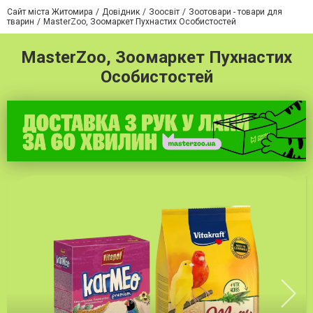
Сайт міста Житомира
Довідник
Зоосвіт
Зоотовари - товари для
тварин
MasterZoo, Зоомаркет Пухнастих Особистостей
MasterZoo, Зоомаркет Пухнастих
Особистостей