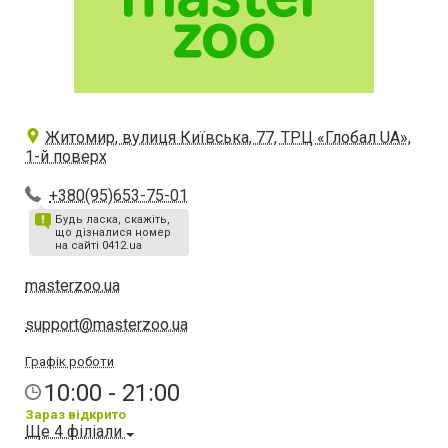
Житомир, вулиця Київська, 77, ТРЦ «Глобал UА»,
1-й поверх
+380(95)653-75-01
Будь ласка, скажіть,
що дізналися номер
на сайті 0412.ua
masterzoo.ua
support@masterzoo.ua
Графік роботи
10:00 - 21:00
Зараз відкрито
Ще 4 філіали