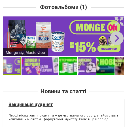
Фотоальбоми (1)
Monge від MasterZoo
Новини та статті
Вакцинація цуценят
Перші місяці життя цуценяти — це час активного росту, знайомства з
навколишнім світом і формування імунітету. Саме в цей період...