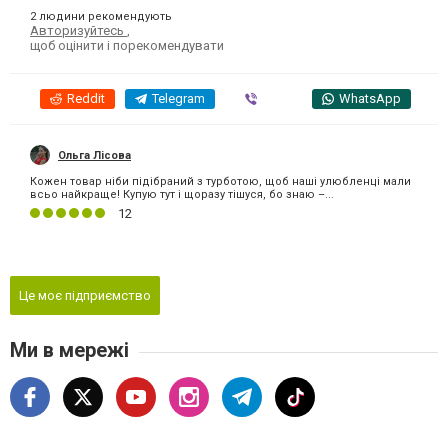
2 людини рекомендують
Авторизуйтесь
,
щоб оцінити і порекомендувати
Reddit
Telegram
Viber
WhatsApp
Ольга Лісова
Кожен товар ніби підібраний з турботою, щоб наші улюбленці мали
всьо найкраще! Купую тут і щоразу тішуся, бо знаю –...
12
Це моє підприємство
Ми в мережі