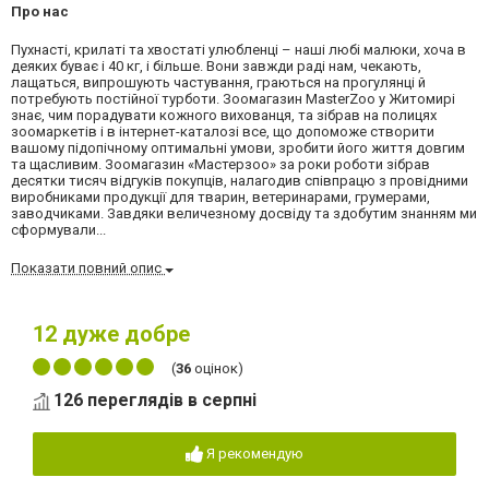
Про нас
Пухнасті, крилаті та хвостаті улюбленці – наші любі малюки, хоча в
деяких буває і 40 кг, і більше. Вони завжди раді нам, чекають,
лащаться, випрошують частування, граються на прогулянці й
потребують постійної турботи. Зоомагазин MasterZoo у Житомирі
знає, чим порадувати кожного вихованця, та зібрав на полицях
зоомаркетів і в інтернет-каталозі все, що допоможе створити
вашому підопічному оптимальні умови, зробити його життя довгим
та щасливим. Зоомагазин «Мастерзоо» за роки роботи зібрав
десятки тисяч відгуків покупців, налагодив співпрацю з провідними
виробниками продукції для тварин, ветеринарами, грумерами,
заводчиками. Завдяки величезному досвіду та здобутим знанням ми
сформували...
Показати повний опис
12
дуже добре
(
36
оцінок)
126 переглядів в серпні
Я рекомендую