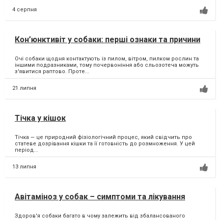
4 серпня
Кон’юнктивіт у собаки: перші ознаки та причини
Очі собаки щодня контактують із пилом, вітром, пилком рослин та
іншими подразниками, тому почервоніння або сльозотеча можуть
з'явитися раптово. Проте...
21 липня
Тічка у кішок
Тічка — це природний фізіологічний процес, який свідчить про
статеве дозрівання кішки та її готовність до розмноження. У цей
період...
13 липня
Авітаміноз у собак – симптоми та лікування
Здоров'я собаки багато в чому залежить від збалансованого